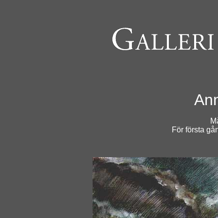
An
Må
För första gå