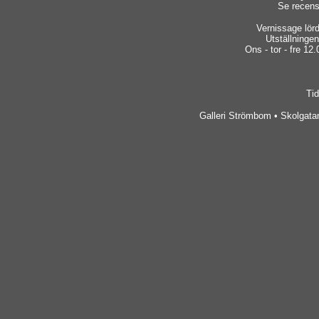
Se recens
Vernissage lör
Utställninge
Ons - tor - fre 12.
Tid
Galleri Strömbom • Skolgatan