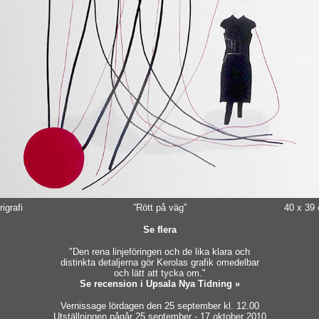
igrafi
”Rött på väg”
40 x 39
Se flera
"Den rena linjeföringen och de lika klara och
distinkta detaljerna gör Kerolas grafik omedelbar
och lätt att tycka om."
Se recension i Upsala Nya Tidning »
Vernissage lördagen den 25 september kl. 12.00
Utställningen pågår 25 september - 17 oktober 2010